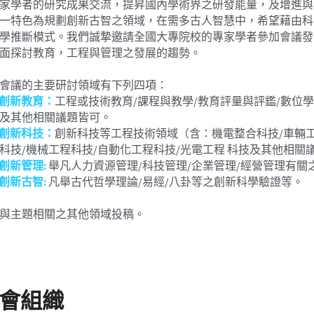
家學者的研究成果交流，提昇國內學術界之研發能量，及增進與
一特色為規劃創新古智之領域，在需多古人智慧中，希望藉由科
學推斷模式。我們誠摯邀請全國大專院校的專家學者參加會議發
面探討教育，工程與管理之發展的趨勢。
會議的主要研討領域有下列四項：
) 創新教育：
工程或技術教育/課程與教學/教育評量與評鑑/數位學
及其他相關議題皆可。
) 創新科技：
創新科技等工程技術領域（含：機電整合科技/車輛工
科技/機械工程科技/自動化工程科技/光電工程 科技及其他相關
 創新管理: 
舉凡人力資源管理/科技管理/企業管理/經營管理有
 創新古智:
凡舉古代哲學理論/易經/八卦等之創新科學驗證等。
與主題相關之其他領域投稿。
會組織