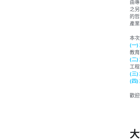
由專
之另
的哲
產業
本次
(一
教育
(二
工程
(三)
(四)
歡迎
大