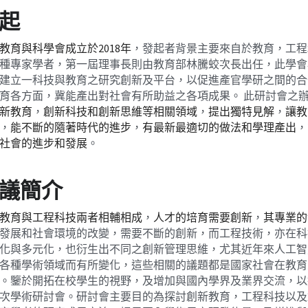
起
教育與科學會成立於2018年
，發起者背景主要來自於教育，工程
種專家學者，第一屆理事長則由教育部林騰蛟次長出任，此學會
建立一科技與教育之研究創新及平台，以促進產官學研之間的合
育各方面，冀能產出對社會有所助益之各項成果。 此研討會之
新教育
，
創新科技和創新思維等相關領域
，
提出獨特見解
，
讓教
，
能不斷的隨著時代的進步
，
有最新最適切的做法和學理產出
，
社會的進步和發展
。
議簡介
教育與工程科技兩者相輔相成
，
人才的培育需要創新
，
其專業的
發展和社會環境的改變，需要不斷的創新，而工程技術，亦在科
化與多元化，也衍生出不同之創新管理思維，尤其近年來人工智慧
各種學術領域而有所變化，這些相關的議題都是國家社會在教育
。鑒於開拓在校學生的視野，及增加與國內學界及業界交流，以
次學術研討會。研討會主要目的為探討創新教育，工程科技以及