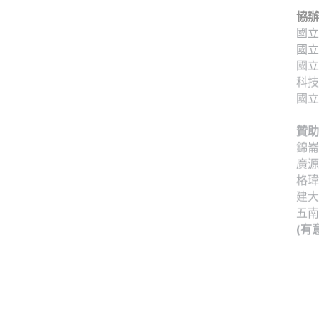
協辦
國立
國立
國立
科技
國立
贊助
錦崙
廣源
格瑋
建大
五南
(有