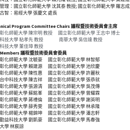
管理：國立彰化師範大學 沈其泰 教授; 國立彰化師範大學 羅志成
古智：易經大學 張慶文 處長
hnical Program Committee Chairs 議程暨技術委員會主席
彰化師範大學 陳宗明 教授
 國立彰化師範大學 王志中 博士
科技大學 粘孝先 教授
南華大學 吳信達 教授　
科技大學 董佳璋 教授
C Members 議程暨技術委員會委員
彰化師範大學 沈毓豪　 國立彰化師範大學 林智郁
彰化師範大學 賴建源　 國立彰化師範大學 池欣慶
彰化師範大學 陳性惠　 國立彰化師範大學 許麗秋
台中科技大學 陳吉祥　 國立彰化師範大學 張恭就
彰化師範大學 張源清　 國立彰化師範大學 吳茂傳
彰化師範大學 蘇銘峯　 國立彰化師範大學 曾耀霖
彰化師範大學 蔣禮倫　 國立彰化師範大學 謝英明
彰化師範大學 薛秀雯　 國立彰化師範大學 林承隆
彰化師範大學 楊錦坤　 國立彰化師範大學 潘志軒
勤益科技大學 劉凱豪　 國立彰化師範大學 馬春強　
大學 林宸諒