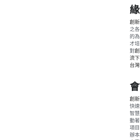
緣
創新
之各
的為
才培
對
創
流下
台灣
會
創新
快速
智慧
動著
項目
辦本